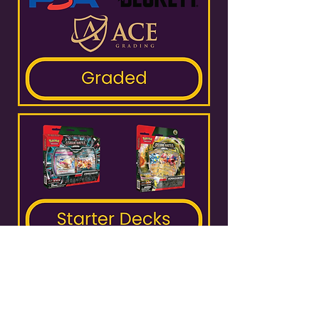
MercuryTCG LTD
mercurytcgshop@gmail.com